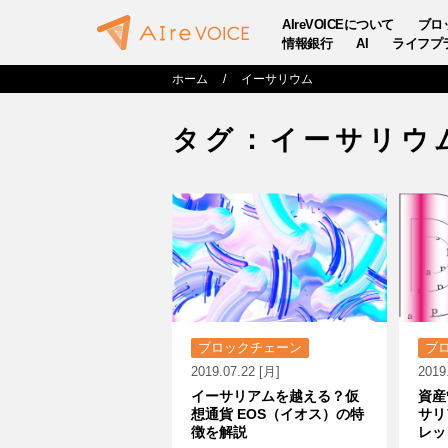
AIreVOICEについて
ブロ
情報銀行
AI
ライフプ
ホーム
イーサリウム
タグ：イーサリウ
ブロックチェーン
ブ
2019.07.22 [月]
2019
イーサリアムを越える？仮
資産
想通貨 EOS（イオス）の特
サリ
徴を解説
レッ