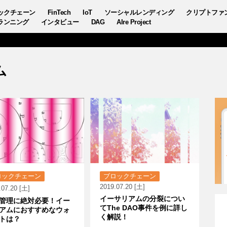
ックチェーン
FinTech
IoT
ソーシャルレンディング
クリプトファ
ランニング
インタビュー
DAG
AIre Project
ム
ロックチェーン
ブロックチェーン
2019.07.20 [土]
.07.20 [土]
イーサリアムの分裂につい
管理に絶対必要！イー
てThe DAO事件を例に詳し
アムにおすすめなウォ
く解説！
トは？