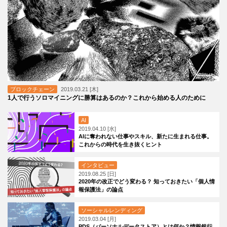
ブロックチェーン
2019.03.21 [木]
1人で行うソロマイニングに勝算はあるのか？これから始める人のために
AI
2019.04.10 [水]
AIに奪われない仕事やスキル、新たに生まれる仕事。
これからの時代を生き抜くヒント
インタビュー
2019.08.25 [日]
2020年の改正でどう変わる？ 知っておきたい「個人情
報保護法」の論点
ソーシャルレンディング
2019.03.04 [月]
PDS（パーソナルデータストア）とは何か？情報銀行