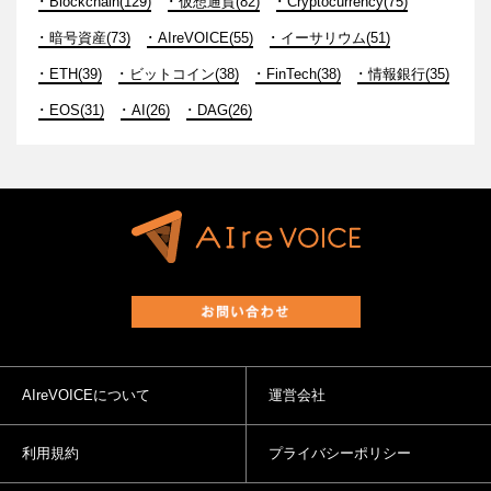
Blockchain(129)
仮想通貨(82)
Cryptocurrency(75)
暗号資産(73)
AIreVOICE(55)
イーサリウム(51)
ETH(39)
ビットコイン(38)
FinTech(38)
情報銀行(35)
EOS(31)
AI(26)
DAG(26)
AIreVOICEについて
運営会社
利用規約
プライバシーポリシー