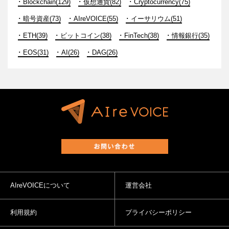
Blockchain(129)
仮想通貨(82)
Cryptocurrency(75)
暗号資産(73)
AIreVOICE(55)
イーサリウム(51)
ETH(39)
ビットコイン(38)
FinTech(38)
情報銀行(35)
EOS(31)
AI(26)
DAG(26)
AIreVOICEについて
運営会社
利用規約
プライバシーポリシー