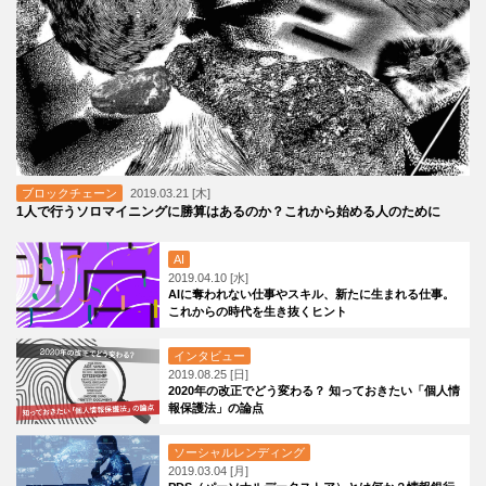
ブロックチェーン
2019.03.21 [木]
1人で行うソロマイニングに勝算はあるのか？これから始める人のために
AI
2019.04.10 [水]
AIに奪われない仕事やスキル、新たに生まれる仕事。
これからの時代を生き抜くヒント
インタビュー
2019.08.25 [日]
2020年の改正でどう変わる？ 知っておきたい「個人情
報保護法」の論点
ソーシャルレンディング
2019.03.04 [月]