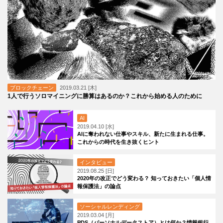
ブロックチェーン
2019.03.21 [木]
1人で行うソロマイニングに勝算はあるのか？これから始める人のために
AI
2019.04.10 [水]
AIに奪われない仕事やスキル、新たに生まれる仕事。
これからの時代を生き抜くヒント
インタビュー
2019.08.25 [日]
2020年の改正でどう変わる？ 知っておきたい「個人情
報保護法」の論点
ソーシャルレンディング
2019.03.04 [月]
PDS（パーソナルデータストア）とは何か？情報銀行