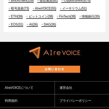
Blockchain(129)
仮想通貨(82)
Cryptocurrency(75)
暗号資産(73)
AIreVOICE(55)
イーサリウム(51)
ETH(39)
ビットコイン(38)
FinTech(38)
情報銀行(35)
EOS(31)
AI(26)
DAG(26)
AIreVOICEについて
運営会社
利用規約
プライバシーポリシー