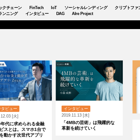
ックチェーン
FinTech
IoT
ソーシャルレンディング
クリプトファ
ランニング
インタビュー
DAG
AIre Project
ンタビュー
インタビュー
2019.11.13 [水]
.12.03 [火]
「4MBの芸術」は飛躍的な
20年代に求められる金融
革新を続けていく
ビスとは。スマホ1台で
を動かす次世代アプリ