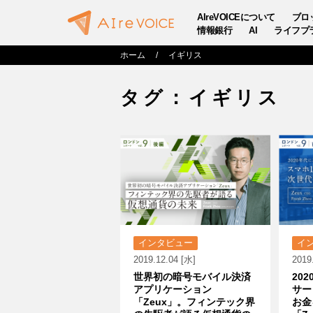
AIreVOICEについて
ブロ
情報銀行
AI
ライフプ
ホーム
イギリス
タグ：イギリス
インタビュー
イ
2019.12.04 [水]
2019
世界初の暗号モバイル決済
20
アプリケーション
サー
「Zeux」。フィンテック界
お金