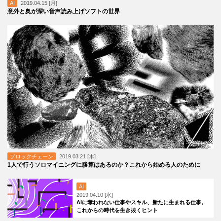
AI
2019.04.15 [月]
意外と奥が深い音声読み上げソフトの世界
ブロックチェーン
2019.03.21 [木]
1人で行うソロマイニングに勝算はあるのか？これから始める人のために
AI
2019.04.10 [水]
AIに奪われない仕事やスキル、新たに生まれる仕事。
これからの時代を生き抜くヒント