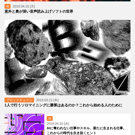
AI
2019.04.15 [月]
意外と奥が深い音声読み上げソフトの世界
ブロックチェーン
2019.03.21 [木]
1人で行うソロマイニングに勝算はあるのか？これから始める人のために
AI
2019.04.10 [水]
AIに奪われない仕事やスキル、新たに生まれる仕事。
これからの時代を生き抜くヒント