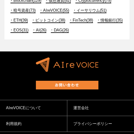
Blockchain(129)
仮想通貨(82)
Cryptocurrency(75)
暗号資産(73)
AIreVOICE(55)
イーサリウム(51)
ETH(39)
ビットコイン(38)
FinTech(38)
情報銀行(35)
EOS(31)
AI(26)
DAG(26)
AIreVOICEについて
運営会社
利用規約
プライバシーポリシー