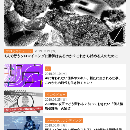
ブロックチェーン
2019.03.21 [木]
1人で行うソロマイニングに勝算はあるのか？これから始める人のために
AI
2019.04.10 [水]
AIに奪われない仕事やスキル、新たに生まれる仕事。
これからの時代を生き抜くヒント
インタビュー
2019.08.25 [日]
2020年の改正でどう変わる？ 知っておきたい「個人情
報保護法」の論点
ソーシャルレンディング
2019.03.04 [月]
PDS（パーソナルデータストア）とは何か？情報銀行