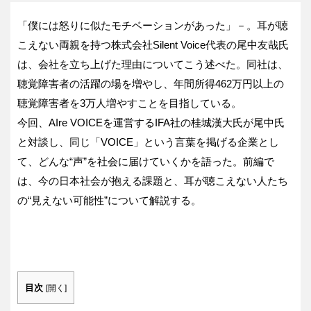
「僕には怒りに似たモチベーションがあった」－。耳が聴
こえない両親を持つ株式会社Silent Voice代表の尾中友哉氏
は、会社を立ち上げた理由についてこう述べた。同社は、
聴覚障害者の活躍の場を増やし、年間所得462万円以上の
聴覚障害者を3万人増やすことを目指している。
今回、AIre VOICEを運営するIFA社の桂城漢大氏が尾中氏
と対談し、同じ「VOICE」という言葉を掲げる企業とし
て、どんな“声”を社会に届けていくかを語った。前編で
は、今の日本社会が抱える課題と、耳が聴こえない人たち
の“見えない可能性”について解説する。
目次
[
開く
]