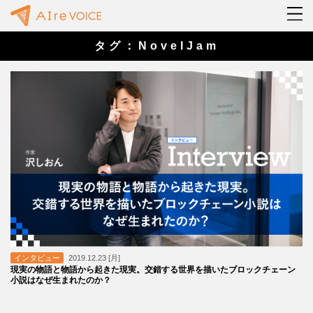
タグ：NovelJam
インタビュー
2019.12.23 [月]
現実の物語と物語から起きた現実。交錯する世界を描いたブロックチェーン
小説はなぜ生まれたのか？