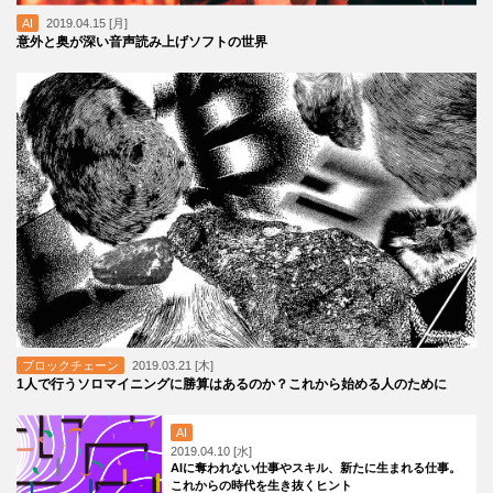
AI
2019.04.15 [月]
意外と奥が深い音声読み上げソフトの世界
ブロックチェーン
2019.03.21 [木]
1人で行うソロマイニングに勝算はあるのか？これから始める人のために
AI
2019.04.10 [水]
AIに奪われない仕事やスキル、新たに生まれる仕事。
これからの時代を生き抜くヒント