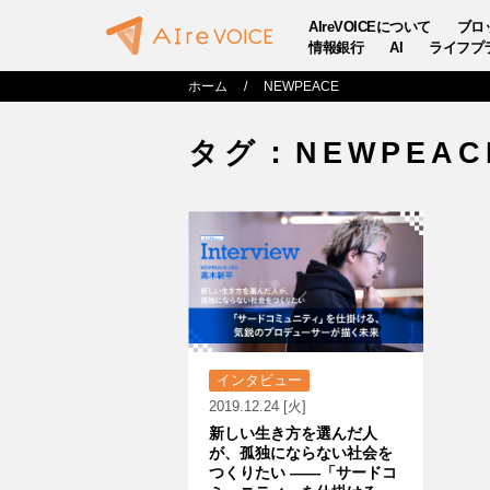
AIreVOICEについて
ブロ
情報銀行
AI
ライフプ
ホーム
NEWPEACE
タグ：NEWPEAC
インタビュー
2019.12.24 [火]
新しい生き方を選んだ人
が、孤独にならない社会を
つくりたい ――「サードコ