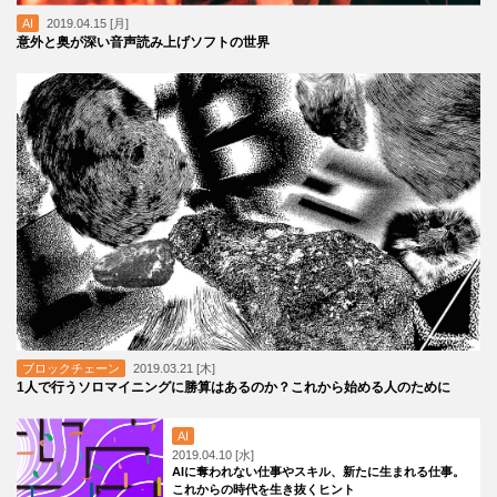
AI
2019.04.15 [月]
意外と奥が深い音声読み上げソフトの世界
ブロックチェーン
2019.03.21 [木]
1人で行うソロマイニングに勝算はあるのか？これから始める人のために
AI
2019.04.10 [水]
AIに奪われない仕事やスキル、新たに生まれる仕事。
これからの時代を生き抜くヒント