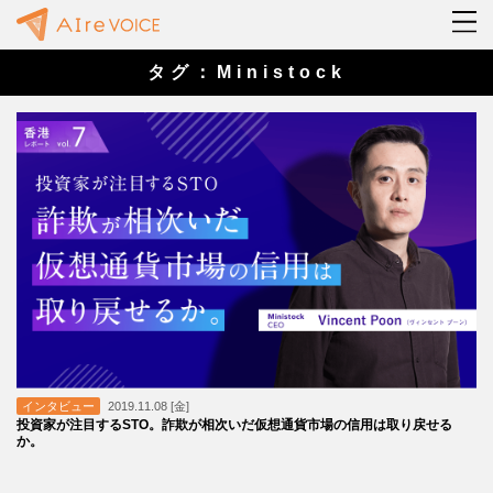
タグ：Ministock
インタビュー
2019.11.08 [金]
投資家が注目するSTO。詐欺が相次いだ仮想通貨市場の信用は取り戻せる
か。