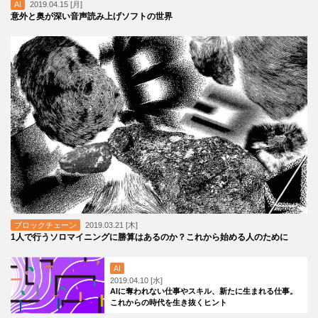
AI
2019.04.15 [月]
意外と奥が深い音声読み上げソフトの世界
ブロックチェーン
2019.03.21 [木]
1人で行うソロマイニングに勝算はあるのか？これから始める人のために
AI
2019.04.10 [水]
AIに奪われない仕事やスキル、新たに生まれる仕事。
これからの時代を生き抜くヒント