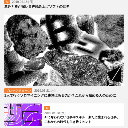
AI
2019.04.15 [月]
意外と奥が深い音声読み上げソフトの世界
ブロックチェーン
2019.03.21 [木]
1人で行うソロマイニングに勝算はあるのか？これから始める人のために
AI
2019.04.10 [水]
AIに奪われない仕事やスキル、新たに生まれる仕事。
これからの時代を生き抜くヒント