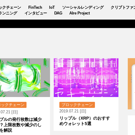
ックチェーン
FinTech
IoT
ソーシャルレンディング
クリプトファ
ランニング
インタビュー
DAG
AIre Project
ロックチェーン
ブロックチェーン
2019.07.21 [日]
.07.21 [日]
リップル（XRP）のおすす
プルの発行枚数は減少
めウォレット5選
？上限枚数や減少のし
を解説