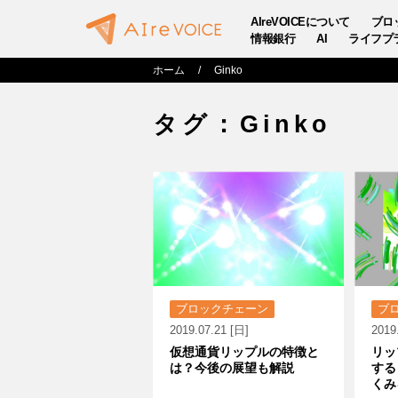
AIreVOICEについて
ブロ
情報銀行
AI
ライフプ
ホーム
Ginko
タグ：Ginko
ブロックチェーン
ブ
2019.07.21 [日]
2019
仮想通貨リップルの特徴と
リッ
は？今後の展望も解説
する
くみ