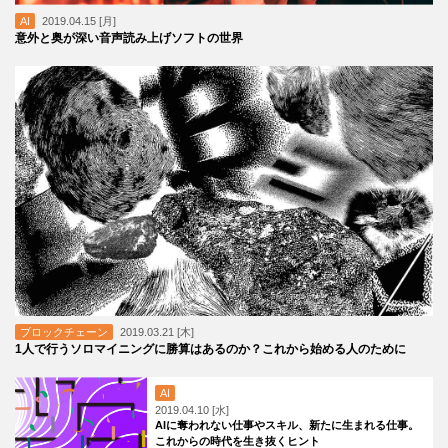
AI
2019.04.15 [月]
意外と奥が深い音声読み上げソフトの世界
ブロックチェーン
2019.03.21 [木]
1人で行うソロマイニングに勝算はあるのか？これから始める人のために
AI
2019.04.10 [水]
AIに奪われない仕事やスキル、新たに生まれる仕事。
これからの時代を生き抜くヒント