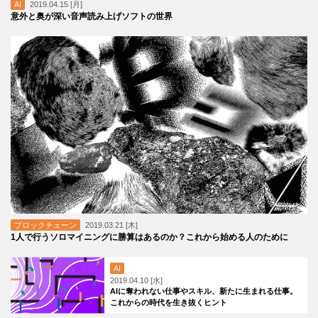
AI
2019.04.15 [月]
意外と奥が深い音声読み上げソフトの世界
ブロックチェーン
2019.03.21 [木]
1人で行うソロマイニングに勝算はあるのか？これから始める人のために
AI
2019.04.10 [水]
AIに奪われない仕事やスキル、新たに生まれる仕事。
これからの時代を生き抜くヒント