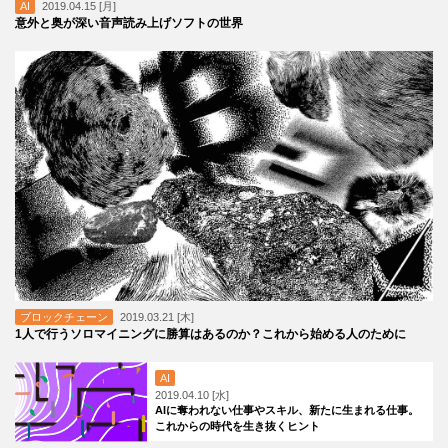
AI
2019.04.15 [月]
意外と奥が深い音声読み上げソフトの世界
ブロックチェーン
2019.03.21 [木]
1人で行うソロマイニングに勝算はあるのか？これから始める人のために
AI
2019.04.10 [水]
AIに奪われない仕事やスキル、新たに生まれる仕事。
これからの時代を生き抜くヒント