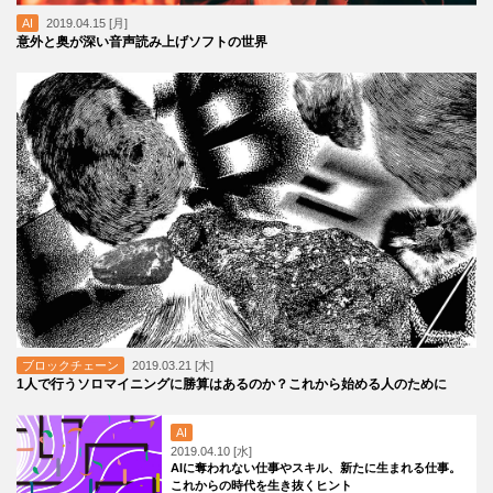
AI
2019.04.15 [月]
意外と奥が深い音声読み上げソフトの世界
ブロックチェーン
2019.03.21 [木]
1人で行うソロマイニングに勝算はあるのか？これから始める人のために
AI
2019.04.10 [水]
AIに奪われない仕事やスキル、新たに生まれる仕事。
これからの時代を生き抜くヒント