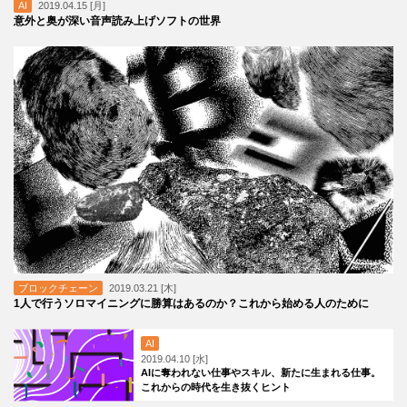
AI
2019.04.15 [月]
意外と奥が深い音声読み上げソフトの世界
ブロックチェーン
2019.03.21 [木]
1人で行うソロマイニングに勝算はあるのか？これから始める人のために
AI
2019.04.10 [水]
AIに奪われない仕事やスキル、新たに生まれる仕事。
これからの時代を生き抜くヒント