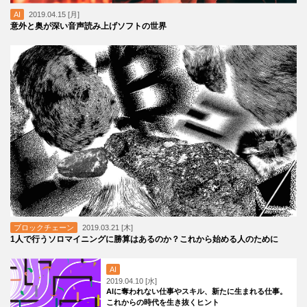
AI
2019.04.15 [月]
意外と奥が深い音声読み上げソフトの世界
ブロックチェーン
2019.03.21 [木]
1人で行うソロマイニングに勝算はあるのか？これから始める人のために
AI
2019.04.10 [水]
AIに奪われない仕事やスキル、新たに生まれる仕事。
これからの時代を生き抜くヒント