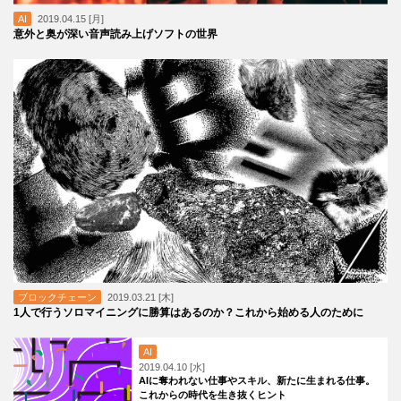
AI
2019.04.15 [月]
意外と奥が深い音声読み上げソフトの世界
ブロックチェーン
2019.03.21 [木]
1人で行うソロマイニングに勝算はあるのか？これから始める人のために
AI
2019.04.10 [水]
AIに奪われない仕事やスキル、新たに生まれる仕事。
これからの時代を生き抜くヒント