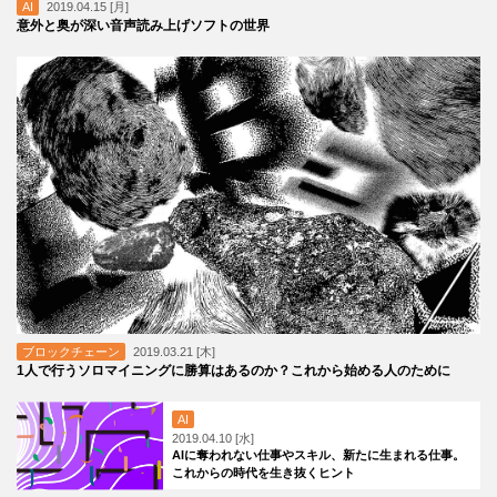
AI
2019.04.15 [月]
意外と奥が深い音声読み上げソフトの世界
ブロックチェーン
2019.03.21 [木]
1人で行うソロマイニングに勝算はあるのか？これから始める人のために
AI
2019.04.10 [水]
AIに奪われない仕事やスキル、新たに生まれる仕事。
これからの時代を生き抜くヒント