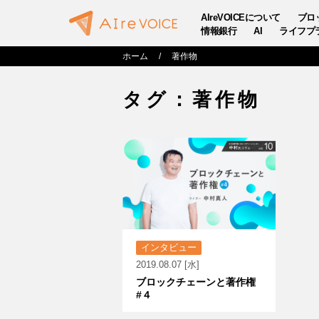
AIreVOICEについて
ブロ
情報銀行
AI
ライフプ
ホーム
著作物
タグ：著作物
インタビュー
2019.08.07 [水]
ブロックチェーンと著作権
#４