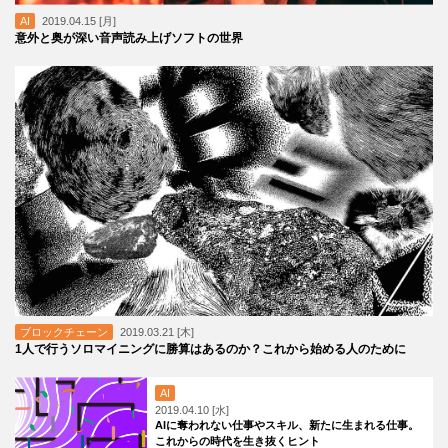
AI
2019.04.15 [月]
意外と奥が深い音声読み上げソフトの世界
ブロックチェーン
2019.03.21 [木]
1人で行うソロマイニングに勝算はあるのか？これから始める人のために
AI
2019.04.10 [水]
AIに奪われない仕事やスキル、新たに生まれる仕事。
これからの時代を生き抜くヒント