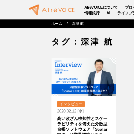
AIreVOICEについて
ブロ
情報銀行
AI
ライフプ
ホーム
深津 航
タグ：深津 航
インタビュー
2020.02.12 [水]
高い改ざん検知性とスケー
ラビリティを備えた分散型
台帳ソフトウェア「Scalar