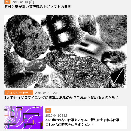
AI
2019.04.15 [月]
意外と奥が深い音声読み上げソフトの世界
ブロックチェーン
2019.03.21 [木]
1人で行うソロマイニングに勝算はあるのか？これから始める人のために
AI
2019.04.10 [水]
AIに奪われない仕事やスキル、新たに生まれる仕事。
これからの時代を生き抜くヒント