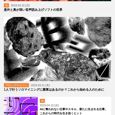
AI
2019.04.15 [月]
意外と奥が深い音声読み上げソフトの世界
ブロックチェーン
2019.03.21 [木]
1人で行うソロマイニングに勝算はあるのか？これから始める人のために
AI
2019.04.10 [水]
AIに奪われない仕事やスキル、新たに生まれる仕事。
これからの時代を生き抜くヒント