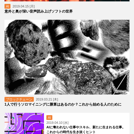
AI
2019.04.15 [月]
意外と奥が深い音声読み上げソフトの世界
ブロックチェーン
2019.03.21 [木]
1人で行うソロマイニングに勝算はあるのか？これから始める人のために
AI
2019.04.10 [水]
AIに奪われない仕事やスキル、新たに生まれる仕事。
これからの時代を生き抜くヒント