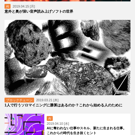
AI
2019.04.15 [月]
意外と奥が深い音声読み上げソフトの世界
ブロックチェーン
2019.03.21 [木]
1人で行うソロマイニングに勝算はあるのか？これから始める人のために
AI
2019.04.10 [水]
AIに奪われない仕事やスキル、新たに生まれる仕事。
これからの時代を生き抜くヒント