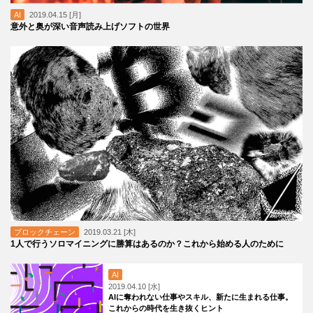
AI
2019.04.15 [月]
意外と奥が深い音声読み上げソフトの世界
ブロックチェーン
2019.03.21 [木]
1人で行うソロマイニングに勝算はあるのか？これから始める人のために
AI
2019.04.10 [水]
AIに奪われない仕事やスキル、新たに生まれる仕事。
これからの時代を生き抜くヒント