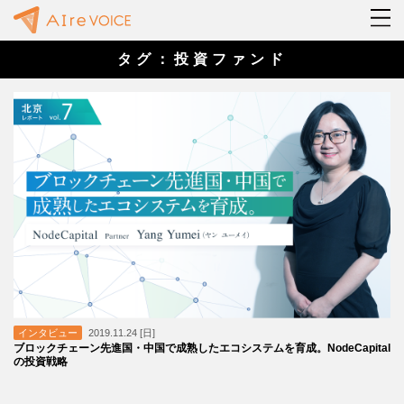
タグ：投資ファンド
インタビュー
2019.11.24 [日]
ブロックチェーン先進国・中国で成熟したエコシステムを育成。NodeCapital
の投資戦略