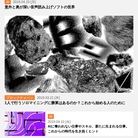
AI
2019.04.15 [月]
意外と奥が深い音声読み上げソフトの世界
ブロックチェーン
2019.03.21 [木]
1人で行うソロマイニングに勝算はあるのか？これから始める人のために
AI
2019.04.10 [水]
AIに奪われない仕事やスキル、新たに生まれる仕事。
これからの時代を生き抜くヒント