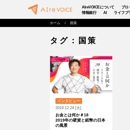
AIreVOICEについて
ブロ
情報銀行
AI
ライフプ
ホーム
国策
タグ：国策
インタビュー
2019.12.24 [火]
お金とは何か＃18
2019年の硬貨と紙幣の日本
の風景