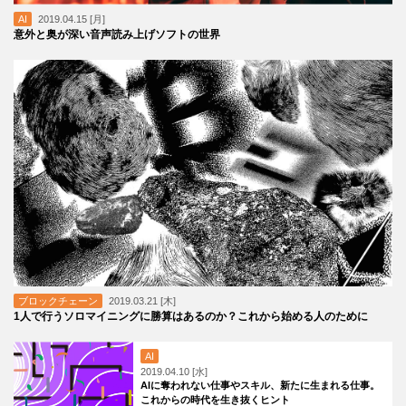
AI
2019.04.15 [月]
意外と奥が深い音声読み上げソフトの世界
ブロックチェーン
2019.03.21 [木]
1人で行うソロマイニングに勝算はあるのか？これから始める人のために
AI
2019.04.10 [水]
AIに奪われない仕事やスキル、新たに生まれる仕事。
これからの時代を生き抜くヒント