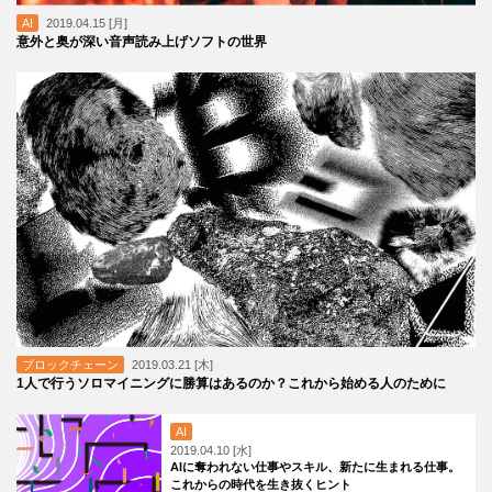
AI
2019.04.15 [月]
意外と奥が深い音声読み上げソフトの世界
ブロックチェーン
2019.03.21 [木]
1人で行うソロマイニングに勝算はあるのか？これから始める人のために
AI
2019.04.10 [水]
AIに奪われない仕事やスキル、新たに生まれる仕事。
これからの時代を生き抜くヒント