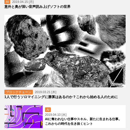
AI
2019.04.15 [月]
意外と奥が深い音声読み上げソフトの世界
ブロックチェーン
2019.03.21 [木]
1人で行うソロマイニングに勝算はあるのか？これから始める人のために
AI
2019.04.10 [水]
AIに奪われない仕事やスキル、新たに生まれる仕事。
これからの時代を生き抜くヒント