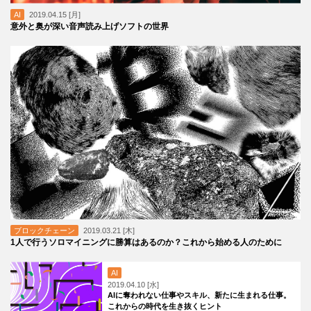
AI
2019.04.15 [月]
意外と奥が深い音声読み上げソフトの世界
ブロックチェーン
2019.03.21 [木]
1人で行うソロマイニングに勝算はあるのか？これから始める人のために
AI
2019.04.10 [水]
AIに奪われない仕事やスキル、新たに生まれる仕事。
これからの時代を生き抜くヒント