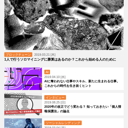
ブロックチェーン
2019.03.21 [木]
1人で行うソロマイニングに勝算はあるのか？これから始める人のために
AI
2019.04.10 [水]
AIに奪われない仕事やスキル、新たに生まれる仕事。
これからの時代を生き抜くヒント
インタビュー
2019.08.25 [日]
2020年の改正でどう変わる？ 知っておきたい「個人情
報保護法」の論点
ソーシャルレンディング
2019.03.04 [月]