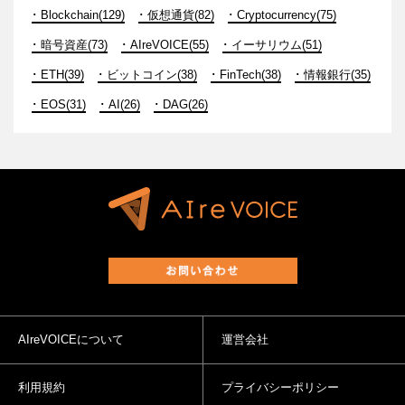
Blockchain(129)
仮想通貨(82)
Cryptocurrency(75)
暗号資産(73)
AIreVOICE(55)
イーサリウム(51)
ETH(39)
ビットコイン(38)
FinTech(38)
情報銀行(35)
EOS(31)
AI(26)
DAG(26)
AIreVOICEについて
運営会社
利用規約
プライバシーポリシー