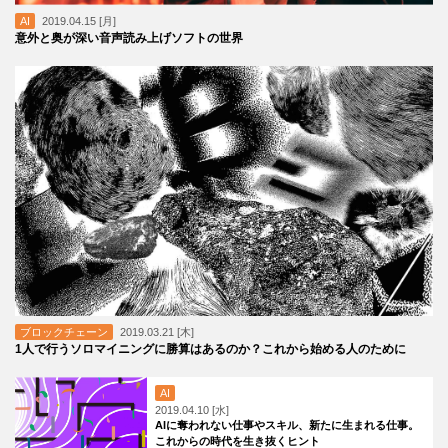
AI
2019.04.15 [月]
意外と奥が深い音声読み上げソフトの世界
ブロックチェーン
2019.03.21 [木]
1人で行うソロマイニングに勝算はあるのか？これから始める人のために
AI
2019.04.10 [水]
AIに奪われない仕事やスキル、新たに生まれる仕事。
これからの時代を生き抜くヒント