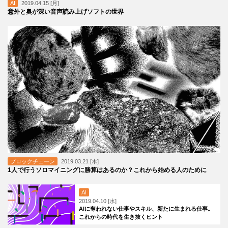
AI
2019.04.15 [月]
意外と奥が深い音声読み上げソフトの世界
ブロックチェーン
2019.03.21 [木]
1人で行うソロマイニングに勝算はあるのか？これから始める人のために
AI
2019.04.10 [水]
AIに奪われない仕事やスキル、新たに生まれる仕事。
これからの時代を生き抜くヒント