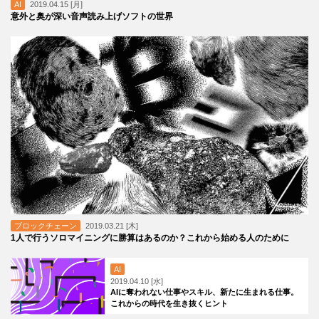
AI
2019.04.15 [月]
意外と奥が深い音声読み上げソフトの世界
ブロックチェーン
2019.03.21 [木]
1人で行うソロマイニングに勝算はあるのか？これから始める人のために
AI
2019.04.10 [水]
AIに奪われない仕事やスキル、新たに生まれる仕事。
これからの時代を生き抜くヒント