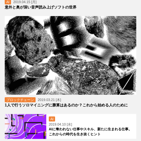
AI
2019.04.15 [月]
意外と奥が深い音声読み上げソフトの世界
ブロックチェーン
2019.03.21 [木]
1人で行うソロマイニングに勝算はあるのか？これから始める人のために
AI
2019.04.10 [水]
AIに奪われない仕事やスキル、新たに生まれる仕事。
これからの時代を生き抜くヒント