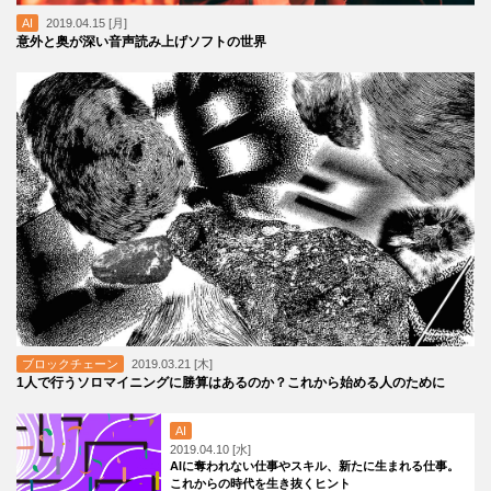
AI
2019.04.15 [月]
意外と奥が深い音声読み上げソフトの世界
ブロックチェーン
2019.03.21 [木]
1人で行うソロマイニングに勝算はあるのか？これから始める人のために
AI
2019.04.10 [水]
AIに奪われない仕事やスキル、新たに生まれる仕事。
これからの時代を生き抜くヒント