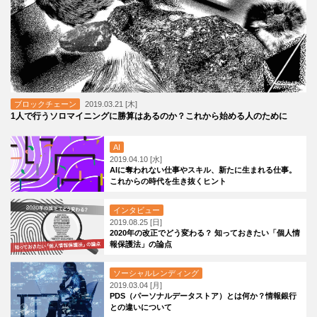
ブロックチェーン
2019.03.21 [木]
1人で行うソロマイニングに勝算はあるのか？これから始める人のために
AI
2019.04.10 [水]
AIに奪われない仕事やスキル、新たに生まれる仕事。
これからの時代を生き抜くヒント
インタビュー
2019.08.25 [日]
2020年の改正でどう変わる？ 知っておきたい「個人情
報保護法」の論点
ソーシャルレンディング
2019.03.04 [月]
PDS（パーソナルデータストア）とは何か？情報銀行
との違いについて