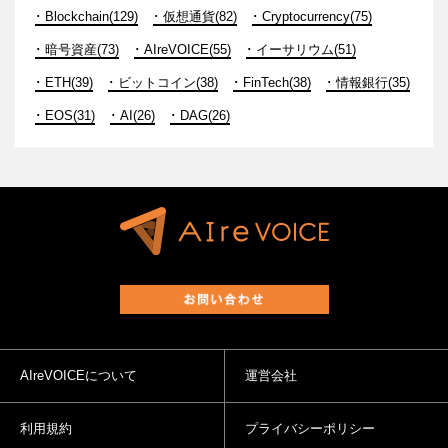
Blockchain(129)
仮想通貨(82)
Cryptocurrency(75)
暗号資産(73)
AIreVOICE(55)
イーサリウム(51)
ETH(39)
ビットコイン(38)
FinTech(38)
情報銀行(35)
EOS(31)
AI(26)
DAG(26)
AIreVOICEについて
運営会社
利用規約
プライバシーポリシー