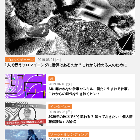
ブロックチェーン
2019.03.21 [木]
1人で行うソロマイニングに勝算はあるのか？これから始める人のために
AI
2019.04.10 [水]
AIに奪われない仕事やスキル、新たに生まれる仕事。
これからの時代を生き抜くヒント
インタビュー
2019.08.25 [日]
2020年の改正でどう変わる？ 知っておきたい「個人情
報保護法」の論点
ソーシャルレンディング
2019.03.04 [月]