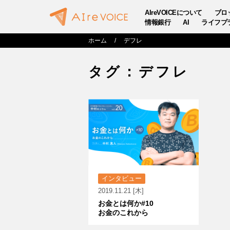
AIreVOICEについて
ブロ
情報銀行
AI
ライフプ
ホーム
デフレ
タグ：デフレ
インタビュー
2019.11.21 [木]
お金とは何か#10
お金のこれから