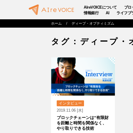
AIreVOICEについて
ブロ
情報銀行
AI
ライフプ
ホーム
ディープ・オプティミズム
タグ：ディープ・
インタビュー
2019.11.06 [水]
ブロックチェーンは“有限財
を距離と時間を関係なく、
やり取りできる技術