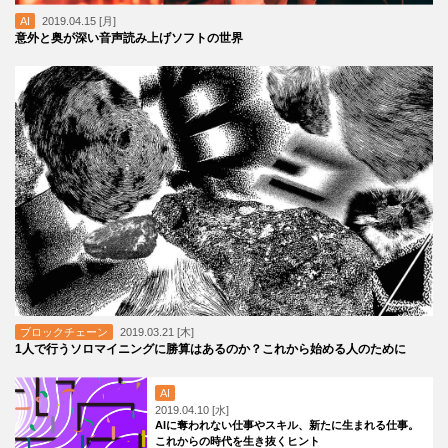
AI
2019.04.15 [月]
意外と奥が深い音声読み上げソフトの世界
ブロックチェーン
2019.03.21 [木]
1人で行うソロマイニングに勝算はあるのか？これから始める人のために
AI
2019.04.10 [水]
AIに奪われない仕事やスキル、新たに生まれる仕事。
これからの時代を生き抜くヒント