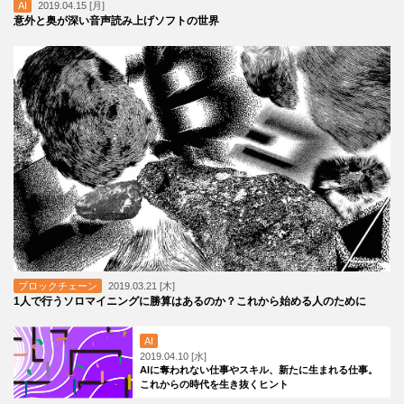
AI
2019.04.15 [月]
意外と奥が深い音声読み上げソフトの世界
ブロックチェーン
2019.03.21 [木]
1人で行うソロマイニングに勝算はあるのか？これから始める人のために
AI
2019.04.10 [水]
AIに奪われない仕事やスキル、新たに生まれる仕事。
これからの時代を生き抜くヒント