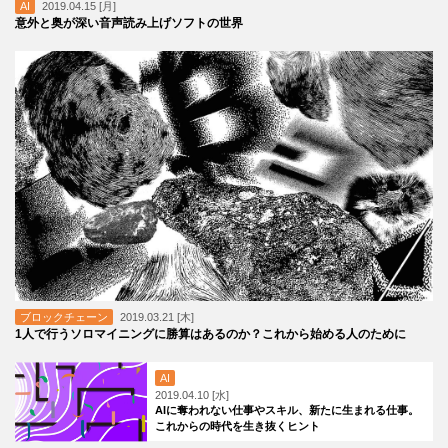
AI
2019.04.15 [月]
意外と奥が深い音声読み上げソフトの世界
ブロックチェーン
2019.03.21 [木]
1人で行うソロマイニングに勝算はあるのか？これから始める人のために
AI
2019.04.10 [水]
AIに奪われない仕事やスキル、新たに生まれる仕事。
これからの時代を生き抜くヒント